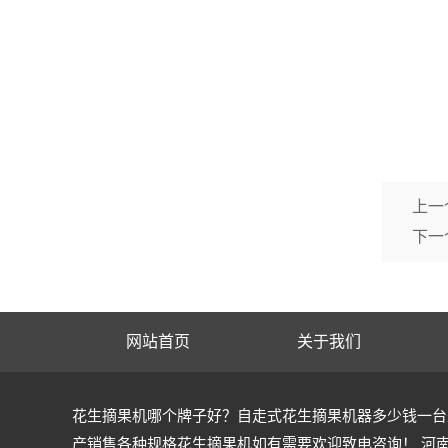
上一
下一
网站首页
关于我们
花生摘果机哪个牌子好？自走式花生摘果机器多少钱一台
产销售各种规格花生摘果机如有需要欢迎致电咨询！ 河